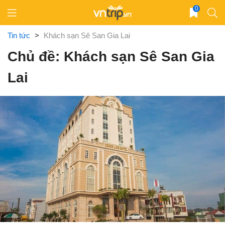
Skip
0
to
content
Tin tức
>
Khách sạn Sê San Gia Lai
Chủ đề: Khách sạn Sê San Gia
Lai