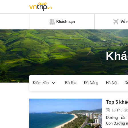
Khách sạn
Vé 
Khá
Bà Rịa
Đà Nẵng
Hà Nội
D
Điểm đến
Top 5 khá
16 Th6, 2
Đường Trần P
Con đường n