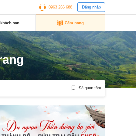
0963 266 688
Đăng nhập
 khách sạn
Cẩm nang
rang
Đã quan tâm