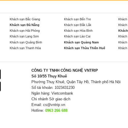
Khách sạn Bắc Giang
Khách sạn Bến Tre
Khách 
Khách sạn Đà Nẵng
Khách sạn Đắk Lắk
Khách 
Khách sạn Hải Phòng
Khách sạn Hòa Bình
Khách
Khách sạn Lạng Sơn
Khách sạn Lào Cai
Khách 
Khách sạn Quảng Bình
Khách sạn Quảng Nam
Khách 
Khách sạn Thanh Hóa
Khách sạn Thừa Thiên Huế
Khách 
CÔNG TY TNHH CÔNG NGHỆ VNTRIP
Số 10/55 Thụy Khuê
Phường Thuỵ Khuê, Quận Tây Hồ, Thành phố Hà Nội
Số tài khoản: 1023431230
Ngân hàng: Vietcombank
Chi nhánh Sở giao dịch
Email:
cs@vntrip.vn
Hotline:
0963 266 688