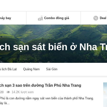
máy bay
Combo đồng giá
Deal
ch sạn sát biển ở Nha T
u lịch Đà Lạt
Quảng Nam
Sài Gòn
ch sạn 3 sao trên đường Trần Phú Nha Trang
14.2K lượt xem
020
hú là con đường nằm ngay sát ven biển của thành phố Nha Trang.
ày là…