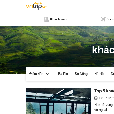
Khách sạn
Vé 
khác
Bà Rịa
Đà Nẵng
Hà Nội
D
Điểm đến
Top 5 khá
08 Th12, 
Nằm ở vùng n
và ngoài…