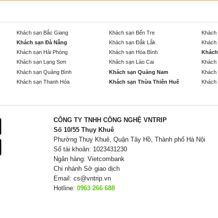
Khách sạn Bắc Giang
Khách sạn Bến Tre
Khách 
Khách sạn Đà Nẵng
Khách sạn Đắk Lắk
Khách 
Khách sạn Hải Phòng
Khách sạn Hòa Bình
Khách
Khách sạn Lạng Sơn
Khách sạn Lào Cai
Khách 
Khách sạn Quảng Bình
Khách sạn Quảng Nam
Khách 
Khách sạn Thanh Hóa
Khách sạn Thừa Thiên Huế
Khách 
CÔNG TY TNHH CÔNG NGHỆ VNTRIP
Số 10/55 Thụy Khuê
Phường Thuỵ Khuê, Quận Tây Hồ, Thành phố Hà Nội
Số tài khoản: 1023431230
Ngân hàng: Vietcombank
Chi nhánh Sở giao dịch
Email:
cs@vntrip.vn
Hotline:
0963 266 688