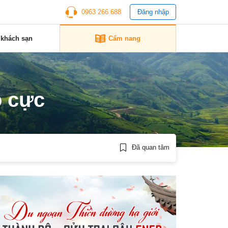
0963 266 688
Đăng nhập
 khách sạn
Cẩm nang
ô cực
Đã quan tâm