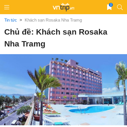
Skip
0
to
content
Tin tức
>
Khách sạn Rosaka Nha Tramg
Chủ đề: Khách sạn Rosaka
Nha Tramg