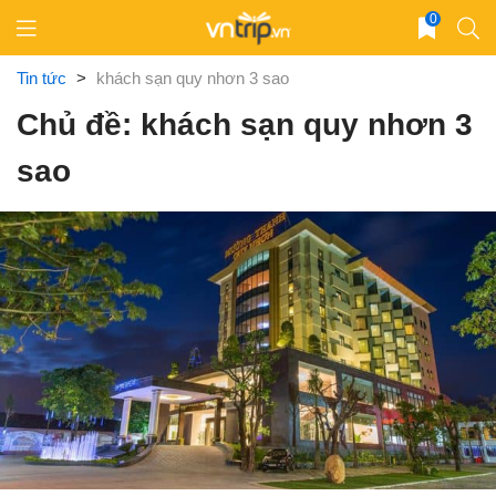
Skip
0
to
content
Tin tức
>
khách sạn quy nhơn 3 sao
Chủ đề: khách sạn quy nhơn 3
sao