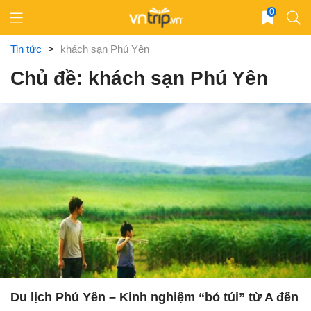
Skip
0
to
content
Tin tức
>
khách sạn Phú Yên
Chủ đề: khách sạn Phú Yên
Du lịch Phú Yên – Kinh nghiệm “bỏ túi” từ A đến