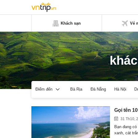
Khách sạn
Vé 
khác
Bà Rịa
Đà Nẵng
Hà Nội
D
Điểm đến
Gọi tên 1
31 Th10, 
Bạn đang có 
xanh, cát tr