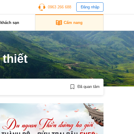
0963 266 688
Đăng nhập
 khách sạn
Cẩm nang
thiết
Đã quan tâm