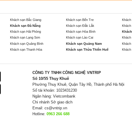
Khách sạn Bắc Giang
Khách sạn Bến Tre
Khách 
Khách sạn Đà Nẵng
Khách sạn Đắk Lắk
Khách 
Khách sạn Hải Phòng
Khách sạn Hòa Bình
Khách
Khách sạn Lạng Sơn
Khách sạn Lào Cai
Khách 
Khách sạn Quảng Bình
Khách sạn Quảng Nam
Khách 
Khách sạn Thanh Hóa
Khách sạn Thừa Thiên Huế
Khách 
CÔNG TY TNHH CÔNG NGHỆ VNTRIP
Số 10/55 Thụy Khuê
Phường Thuỵ Khuê, Quận Tây Hồ, Thành phố Hà Nội
Số tài khoản: 1023431230
Ngân hàng: Vietcombank
Chi nhánh Sở giao dịch
Email:
cs@vntrip.vn
Hotline:
0963 266 688