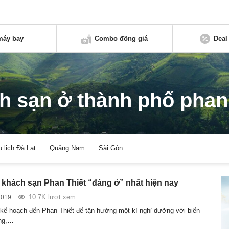
máy bay
Combo đồng giá
Deal
h sạn ở thành phố phan 
u lịch Đà Lạt
Quảng Nam
Sài Gòn
0 khách sạn Phan Thiết “đáng ở” nhất hiện nay
10.7K lượt xem
2019
kế hoạch đến Phan Thiết để tận hưởng một kì nghỉ dưỡng với biển
ắng,…