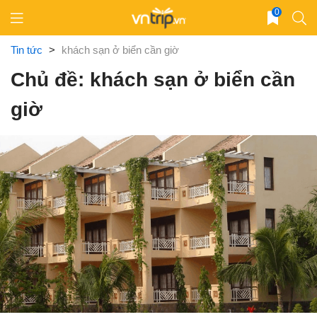
Skip
0
to
content
Tin tức
>
khách sạn ở biển cần giờ
Chủ đề: khách sạn ở biển cần
giờ