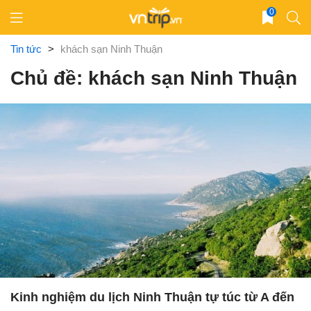
Skip
0
to
content
Tin tức
>
khách sạn Ninh Thuận
Chủ đề: khách sạn Ninh Thuận
Kinh nghiệm du lịch Ninh Thuận tự túc từ A đến