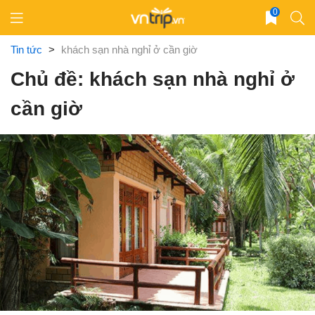
Skip
0
to
content
Tin tức
>
khách sạn nhà nghỉ ở cần giờ
Chủ đề: khách sạn nhà nghỉ ở
cần giờ