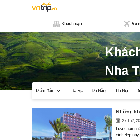
Khách sạn
Vé 
Khác
Nha T
Bà Rịa
Đà Nẵng
Hà Nội
D
Điểm đến
Những khá
27 Th2, 2
Lựa chọn nhữ
xinh đẹp nà