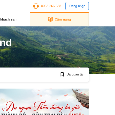
0963 266 688
Đăng nhập
 khách sạn
Cẩm nang
and
Đã quan tâm