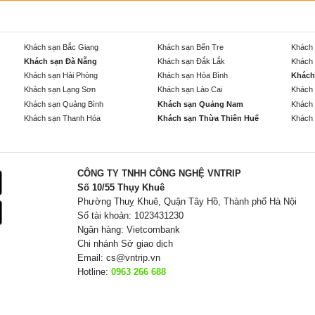
Khách sạn Bắc Giang
Khách sạn Bến Tre
Khách 
Khách sạn Đà Nẵng
Khách sạn Đắk Lắk
Khách 
Khách sạn Hải Phòng
Khách sạn Hòa Bình
Khách
Khách sạn Lạng Sơn
Khách sạn Lào Cai
Khách 
Khách sạn Quảng Bình
Khách sạn Quảng Nam
Khách 
Khách sạn Thanh Hóa
Khách sạn Thừa Thiên Huế
Khách 
CÔNG TY TNHH CÔNG NGHỆ VNTRIP
Số 10/55 Thụy Khuê
Phường Thuỵ Khuê, Quận Tây Hồ, Thành phố Hà Nội
Số tài khoản: 1023431230
Ngân hàng: Vietcombank
Chi nhánh Sở giao dịch
Email:
cs@vntrip.vn
Hotline:
0963 266 688