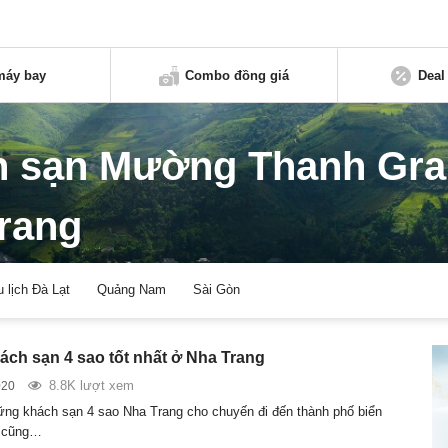
máy bay
Combo đồng giá
Deal
h sạn Mường Thanh Gr
rang
u lịch Đà Lạt
Quảng Nam
Sài Gòn
ch sạn 4 sao tốt nhất ở Nha Trang
8.8K lượt xem
020
ng khách sạn 4 sao Nha Trang cho chuyến đi đến thành phố biển
y cũng…