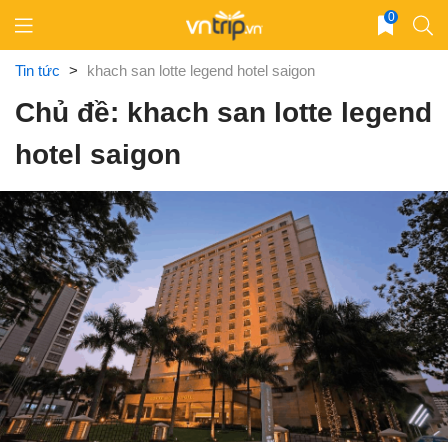
Skip
0
to
content
Tin tức
>
khach san lotte legend hotel saigon
Chủ đề: khach san lotte legend
hotel saigon