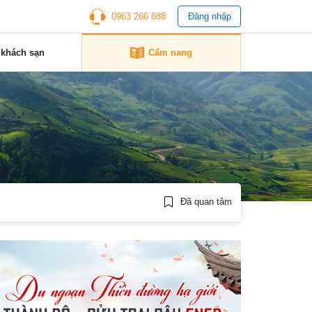
0963 266 688
Đăng nhập
 khách sạn
Cẩm nang
Đã quan tâm