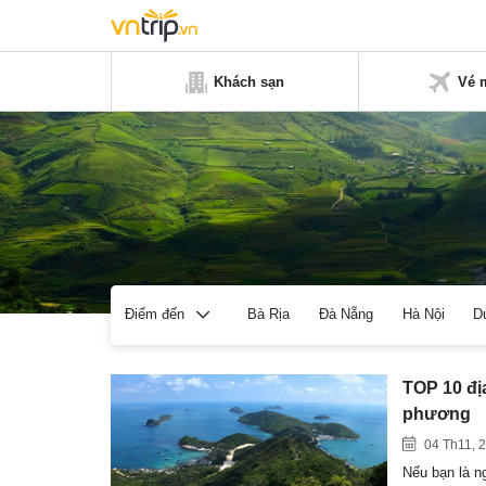
Khách sạn
Vé 
Bà Rịa
Đà Nẵng
Hà Nội
D
Điểm đến
TOP 10 đị
phương
04 Th11, 
Nếu bạn là n