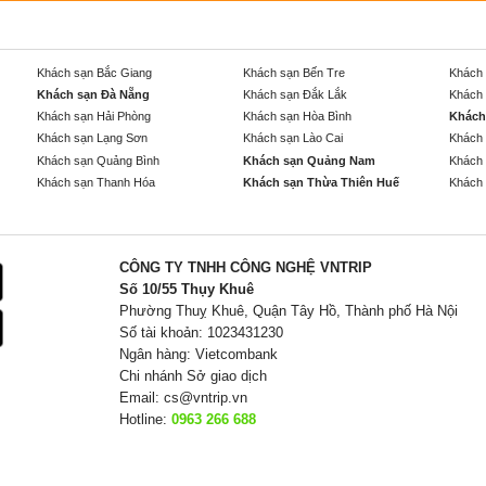
Khách sạn Bắc Giang
Khách sạn Bến Tre
Khách 
Khách sạn Đà Nẵng
Khách sạn Đắk Lắk
Khách 
Khách sạn Hải Phòng
Khách sạn Hòa Bình
Khách
Khách sạn Lạng Sơn
Khách sạn Lào Cai
Khách 
Khách sạn Quảng Bình
Khách sạn Quảng Nam
Khách 
Khách sạn Thanh Hóa
Khách sạn Thừa Thiên Huế
Khách 
CÔNG TY TNHH CÔNG NGHỆ VNTRIP
Số 10/55 Thụy Khuê
Phường Thuỵ Khuê, Quận Tây Hồ, Thành phố Hà Nội
Số tài khoản: 1023431230
Ngân hàng: Vietcombank
Chi nhánh Sở giao dịch
Email:
cs@vntrip.vn
Hotline:
0963 266 688