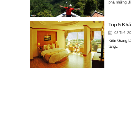
phá những đ
Top 5 Khá
03 Th6, 2
Kiên Giang là
tặng…