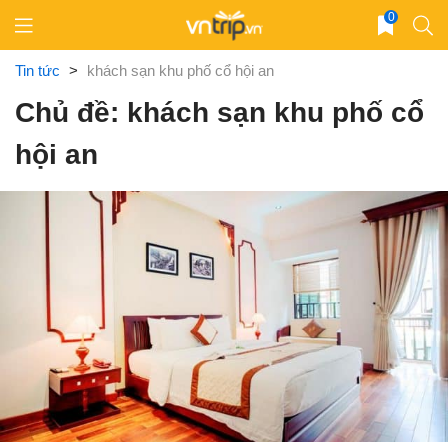
Skip
0
to
content
Tin tức
>
khách sạn khu phố cổ hội an
Chủ đề: khách sạn khu phố cổ
hội an