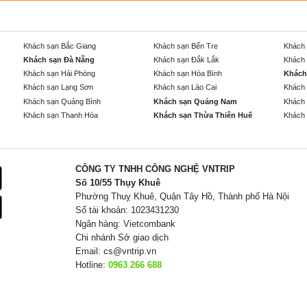
Khách sạn Bắc Giang
Khách sạn Bến Tre
Khách 
Khách sạn Đà Nẵng
Khách sạn Đắk Lắk
Khách 
Khách sạn Hải Phòng
Khách sạn Hòa Bình
Khách
Khách sạn Lạng Sơn
Khách sạn Lào Cai
Khách 
Khách sạn Quảng Bình
Khách sạn Quảng Nam
Khách 
Khách sạn Thanh Hóa
Khách sạn Thừa Thiên Huế
Khách 
CÔNG TY TNHH CÔNG NGHỆ VNTRIP
Số 10/55 Thụy Khuê
Phường Thuỵ Khuê, Quận Tây Hồ, Thành phố Hà Nội
Số tài khoản: 1023431230
Ngân hàng: Vietcombank
Chi nhánh Sở giao dịch
Email:
cs@vntrip.vn
Hotline:
0963 266 688