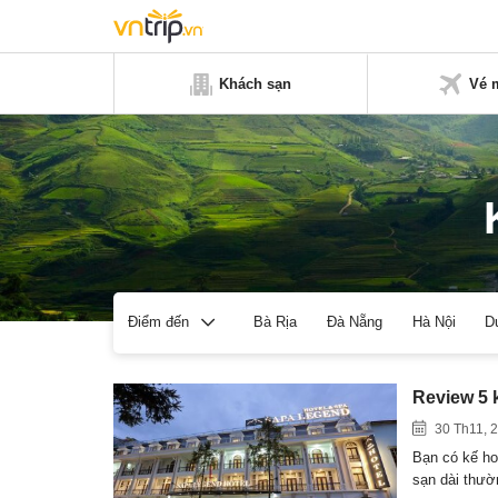
Khách sạn
Vé 
Bà Rịa
Đà Nẵng
Hà Nội
D
Điểm đến
Review 5 
30 Th11, 
Bạn có kế ho
sạn dài thư