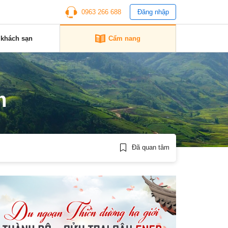
0963 266 688
Đăng nhập
 khách sạn
Cẩm nang
m
Đã quan tâm