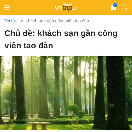
Skip
0
to
content
Tin tức
>
khách sạn gần công viên tao đàn
Chủ đề: khách sạn gần công
viên tao đàn