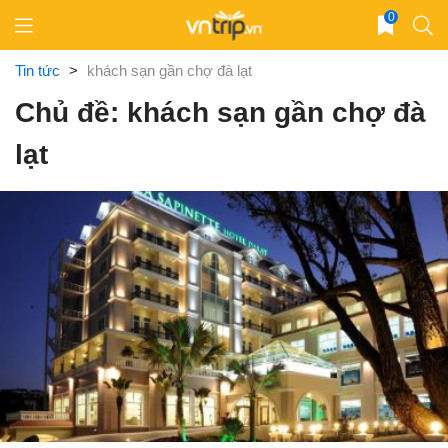
Skip
0
to
content
Tin tức
>
khách sạn gần chợ đà lạt
Chủ đề: khách sạn gần chợ đà
lạt