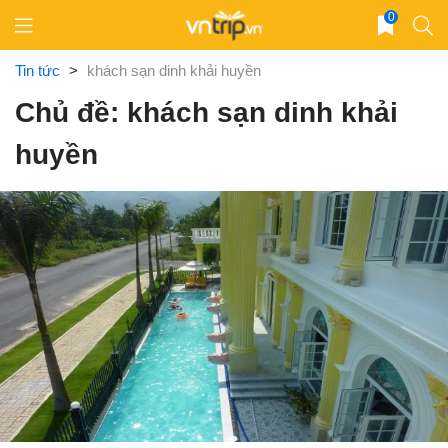
Skip
0
to
content
Tin tức
>
khách sạn dinh khải huyền
Chủ đề: khách sạn dinh khải
huyền