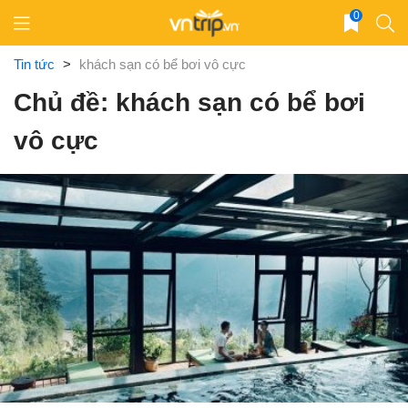
Skip
0
to
content
Tin tức
>
khách sạn có bể bơi vô cực
Chủ đề: khách sạn có bể bơi
vô cực