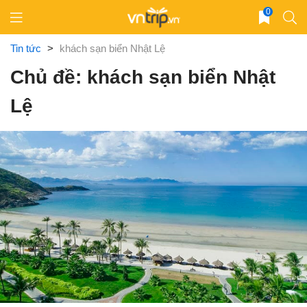
Skip
0
to
content
Tin tức
>
khách sạn biển Nhật Lệ
Chủ đề: khách sạn biển Nhật
Lệ