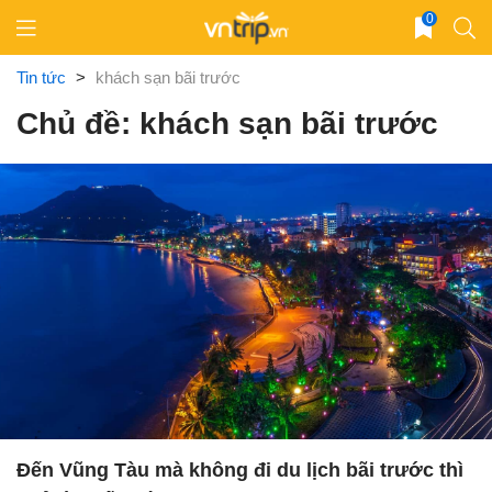
Skip
0
to
content
Tin tức
>
khách sạn bãi trước
Chủ đề: khách sạn bãi trước
Đến Vũng Tàu mà không đi du lịch bãi trước thì