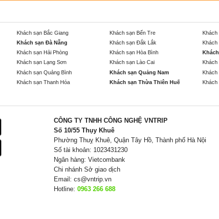
Khách sạn Bắc Giang
Khách sạn Bến Tre
Khách 
Khách sạn Đà Nẵng
Khách sạn Đắk Lắk
Khách 
Khách sạn Hải Phòng
Khách sạn Hòa Bình
Khách
Khách sạn Lạng Sơn
Khách sạn Lào Cai
Khách 
Khách sạn Quảng Bình
Khách sạn Quảng Nam
Khách 
Khách sạn Thanh Hóa
Khách sạn Thừa Thiên Huế
Khách 
CÔNG TY TNHH CÔNG NGHỆ VNTRIP
Số 10/55 Thụy Khuê
Phường Thuỵ Khuê, Quận Tây Hồ, Thành phố Hà Nội
Số tài khoản: 1023431230
Ngân hàng: Vietcombank
Chi nhánh Sở giao dịch
Email:
cs@vntrip.vn
Hotline:
0963 266 688