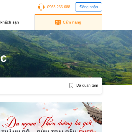
0963 266 688
Đăng nhập
 khách sạn
Cẩm nang
ốc
Đã quan tâm