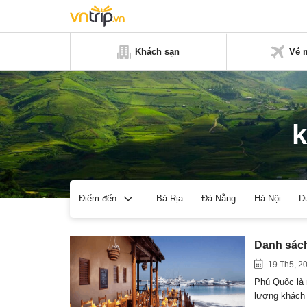
Khách sạn
Vé 
k
Bà Rịa
Đà Nẵng
Hà Nội
D
Điểm đến
Danh sách
19 Th5, 2
Phú Quốc là 
lượng khách