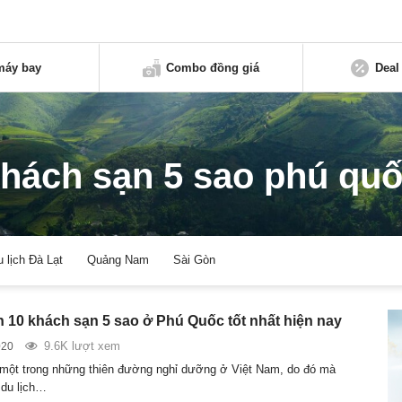
máy bay
Combo đồng giá
Deal
hách sạn 5 sao phú qu
u lịch Đà Lạt
Quảng Nam
Sài Gòn
 10 khách sạn 5 sao ở Phú Quốc tốt nhất hiện nay
9.6K lượt xem
020
một trong những thiên đường nghỉ dưỡng ở Việt Nam, do đó mà
 du lịch…