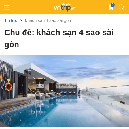
Skip
0
to
content
Tin tức
>
khách sạn 4 sao sài gòn
Chủ đề: khách sạn 4 sao sài
gòn