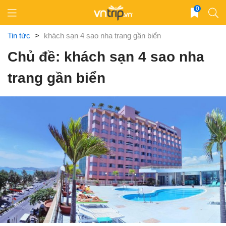
Skip
0
to
content
Tin tức
>
khách sạn 4 sao nha trang gần biển
Chủ đề: khách sạn 4 sao nha
trang gần biển