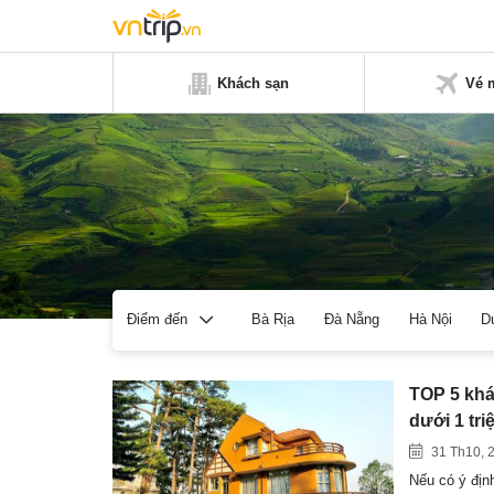
Khách sạn
Vé 
Bà Rịa
Đà Nẵng
Hà Nội
D
Điểm đến
TOP 5 khá
dưới 1 tr
31 Th10, 
Nếu có ý định