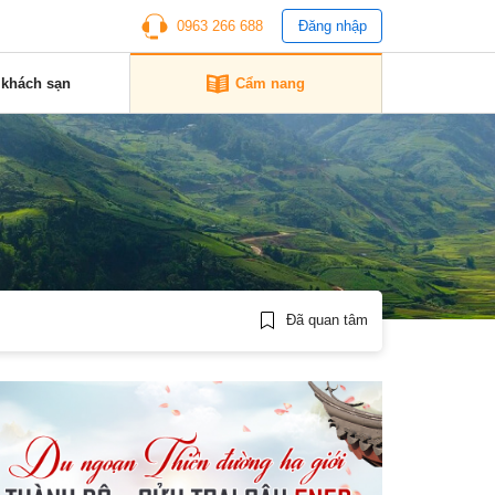
0963 266 688
Đăng nhập
 khách sạn
Cẩm nang
Đã quan tâm