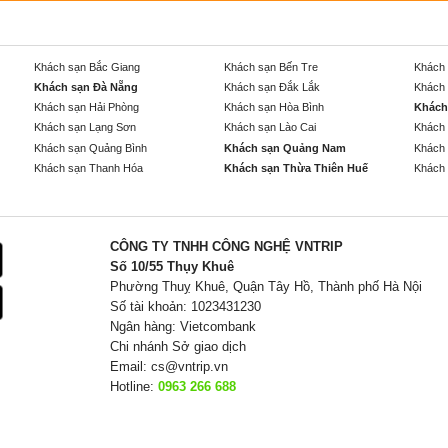
Khách sạn Bắc Giang
Khách sạn Bến Tre
Khách 
Khách sạn Đà Nẵng
Khách sạn Đắk Lắk
Khách 
Khách sạn Hải Phòng
Khách sạn Hòa Bình
Khách
Khách sạn Lạng Sơn
Khách sạn Lào Cai
Khách 
Khách sạn Quảng Bình
Khách sạn Quảng Nam
Khách 
Khách sạn Thanh Hóa
Khách sạn Thừa Thiên Huế
Khách 
CÔNG TY TNHH CÔNG NGHỆ VNTRIP
Số 10/55 Thụy Khuê
Phường Thuỵ Khuê, Quận Tây Hồ, Thành phố Hà Nội
Số tài khoản: 1023431230
Ngân hàng: Vietcombank
Chi nhánh Sở giao dịch
Email:
cs@vntrip.vn
Hotline:
0963 266 688