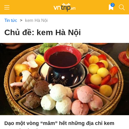
Skip
0
to
content
Tin tức
>
kem Hà Nội
Chủ đề: kem Hà Nội
Dạo một vòng “măm” hết những địa chỉ kem