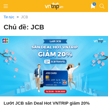
Skip
0
to
content
Tin tức
>
JCB
Chủ đề: JCB
Lướt JCB săn Deal Hot VNTRIP giảm 20%