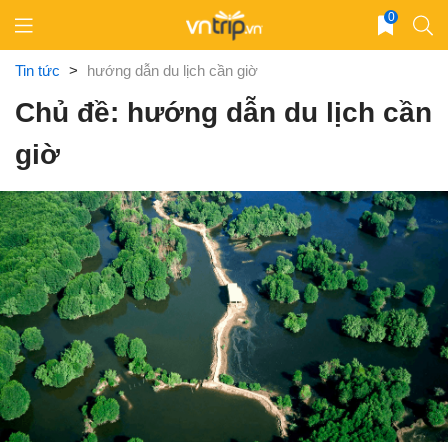
Skip
0
to
content
Tin tức
>
hướng dẫn du lịch cần giờ
Chủ đề: hướng dẫn du lịch cần
giờ