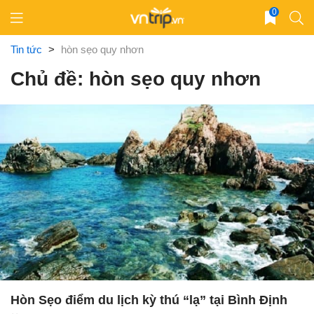
Skip
0
to
content
Tin tức
>
hòn sẹo quy nhơn
Chủ đề: hòn sẹo quy nhơn
Hòn Sẹo điểm du lịch kỳ thú “lạ” tại Bình Định