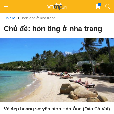
Skip
0
to
content
Tin tức
>
hòn ông ở nha trang
Chủ đề: hòn ông ở nha trang
Vẻ đẹp hoang sơ yên bình Hòn Ông (Đảo Cá Voi)