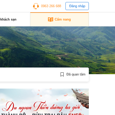
0963 266 688
Đăng nhập
 khách sạn
Cẩm nang
Đã quan tâm