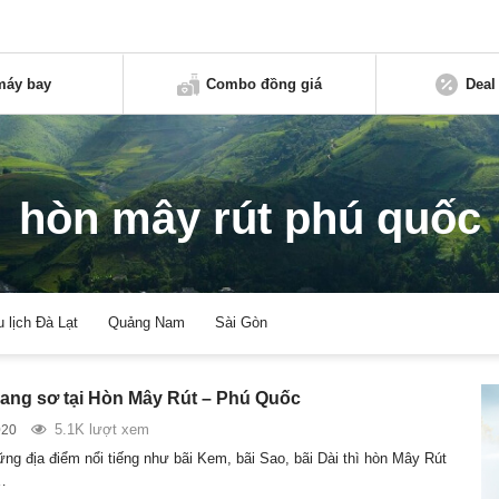
máy bay
Combo đồng giá
Deal
hòn mây rút phú quốc
u lịch Đà Lạt
Quảng Nam
Sài Gòn
ang sơ tại Hòn Mây Rút – Phú Quốc
5.1K lượt xem
020
ng địa điểm nổi tiếng như bãi Kem, bãi Sao, bãi Dài thì hòn Mây Rút
…