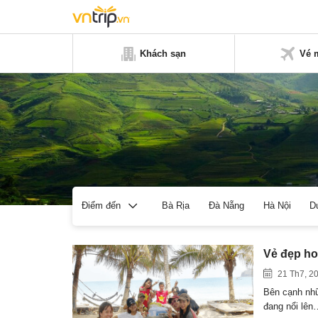
Khách sạn
Vé 
Bà Rịa
Đà Nẵng
Hà Nội
D
Điểm đến
Vẻ đẹp ho
21 Th7, 2
Bên cạnh nhữ
đang nổi lên