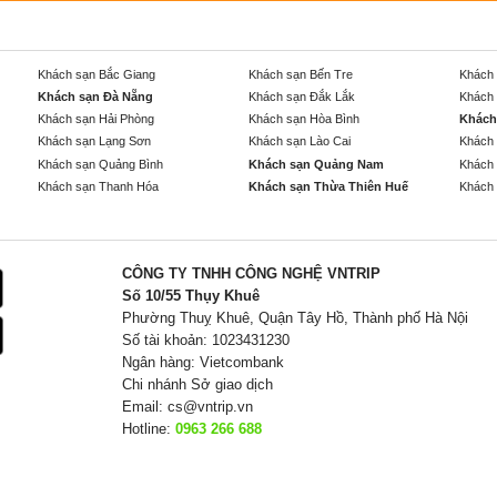
Khách sạn Bắc Giang
Khách sạn Bến Tre
Khách 
Khách sạn Đà Nẵng
Khách sạn Đắk Lắk
Khách 
Khách sạn Hải Phòng
Khách sạn Hòa Bình
Khách
Khách sạn Lạng Sơn
Khách sạn Lào Cai
Khách 
Khách sạn Quảng Bình
Khách sạn Quảng Nam
Khách 
Khách sạn Thanh Hóa
Khách sạn Thừa Thiên Huế
Khách 
CÔNG TY TNHH CÔNG NGHỆ VNTRIP
Số 10/55 Thụy Khuê
Phường Thuỵ Khuê, Quận Tây Hồ, Thành phố Hà Nội
Số tài khoản: 1023431230
Ngân hàng: Vietcombank
Chi nhánh Sở giao dịch
Email:
cs@vntrip.vn
Hotline:
0963 266 688