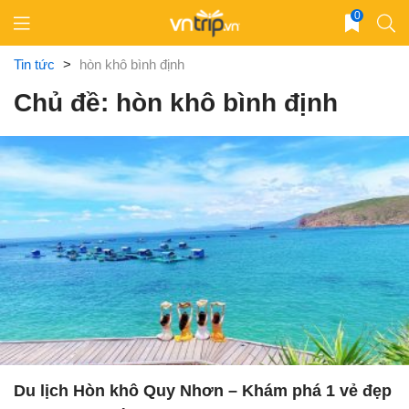
Skip
0
to
content
Tin tức
>
hòn khô bình định
Chủ đề: hòn khô bình định
Du lịch Hòn khô Quy Nhơn – Khám phá 1 vẻ đẹp