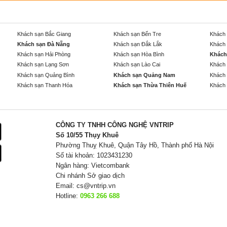
Khách sạn Bắc Giang
Khách sạn Bến Tre
Khách 
Khách sạn Đà Nẵng
Khách sạn Đắk Lắk
Khách 
Khách sạn Hải Phòng
Khách sạn Hòa Bình
Khách
Khách sạn Lạng Sơn
Khách sạn Lào Cai
Khách 
Khách sạn Quảng Bình
Khách sạn Quảng Nam
Khách 
Khách sạn Thanh Hóa
Khách sạn Thừa Thiên Huế
Khách 
CÔNG TY TNHH CÔNG NGHỆ VNTRIP
Số 10/55 Thụy Khuê
Phường Thuỵ Khuê, Quận Tây Hồ, Thành phố Hà Nội
Số tài khoản: 1023431230
Ngân hàng: Vietcombank
Chi nhánh Sở giao dịch
Email:
cs@vntrip.vn
Hotline:
0963 266 688