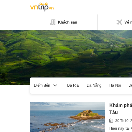
Khách sạn
Vé 
Bà Rịa
Đà Nẵng
Hà Nội
D
Điểm đến
Khám phá 
Tàu
30 Th10, 
Hiện nay tại 