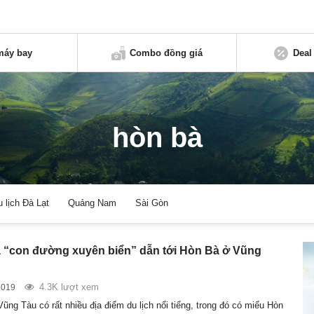
máy bay
Combo đồng giá
Deal
hòn bà
u lịch Đà Lạt
Quảng Nam
Sài Gòn
“con đường xuyên biển” dẫn tới Hòn Bà ở Vũng
4.3K lượt xem
2019
Vũng Tàu có rất nhiều địa điểm du lịch nổi tiếng, trong đó có miếu Hòn