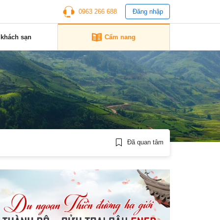
0963 266 688
Đăng nhập
 khách sạn
Cẩm nang
Đã quan tâm