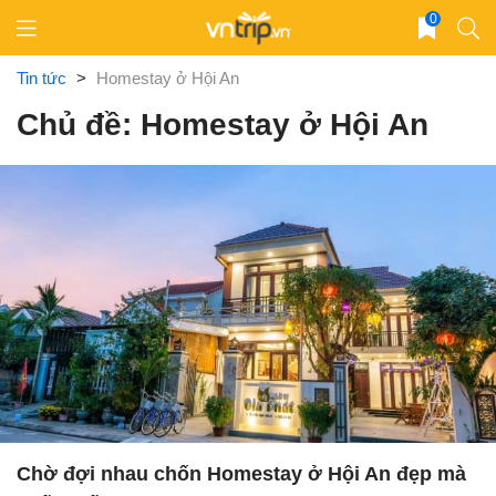
Skip
0
to
content
Tin tức
>
Homestay ở Hội An
Chủ đề: Homestay ở Hội An
Chờ đợi nhau chốn Homestay ở Hội An đẹp mà