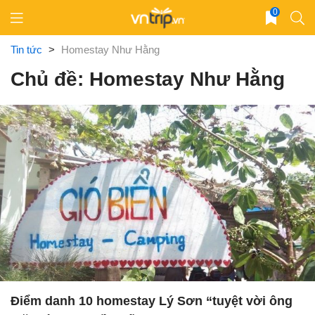
Skip
0
to
content
Tin tức
>
Homestay Như Hằng
Chủ đề: Homestay Như Hằng
Điểm danh 10 homestay Lý Sơn “tuyệt vời ông