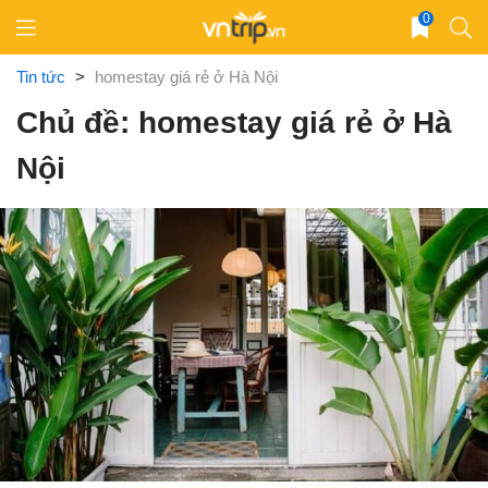
Skip
0
to
content
Tin tức
>
homestay giá rẻ ở Hà Nội
Chủ đề: homestay giá rẻ ở Hà
Nội