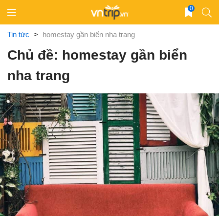
Skip
0
to
content
Tin tức
>
homestay gần biển nha trang
Chủ đề: homestay gần biển
nha trang