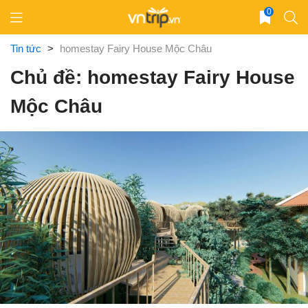
Skip
0
to
content
Tin tức
>
homestay Fairy House Mộc Châu
Chủ đề: homestay Fairy House
Mộc Châu