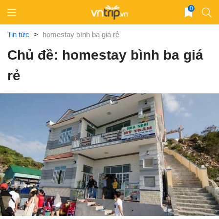
Skip
0
to
content
Tin tức
>
homestay bình ba giá rẻ
Chủ đề: homestay bình ba giá
rẻ