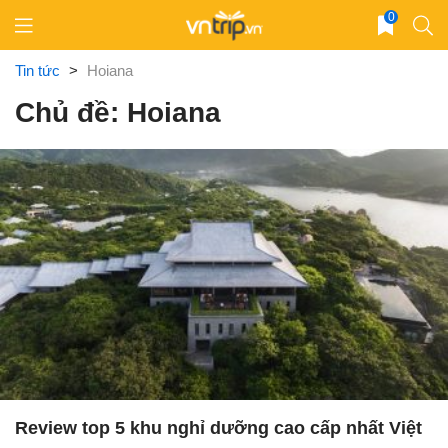
Skip
0
to
content
Tin tức
>
Hoiana
Chủ đề: Hoiana
Review top 5 khu nghỉ dưỡng cao cấp nhất Việt