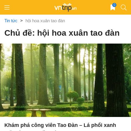
Skip
0
to
content
Tin tức
>
hội hoa xuân tao đàn
Chủ đề: hội hoa xuân tao đàn
Khám phá công viên Tao Đàn – Lá phổi xanh