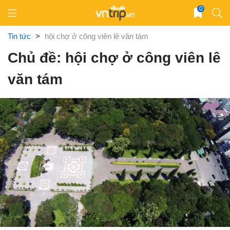
Skip
0
to
content
Tin tức
>
hội chợ ở công viên lê văn tám
Chủ đề: hội chợ ở công viên lê
văn tám