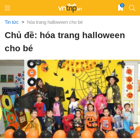
Skip
0
to
content
Tin tức
>
hóa trang halloween cho bé
Chủ đề: hóa trang halloween
cho bé