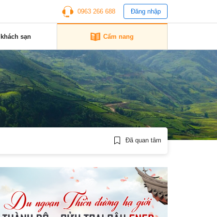
0963 266 688
Đăng nhập
 khách sạn
Cẩm nang
Đã quan tâm