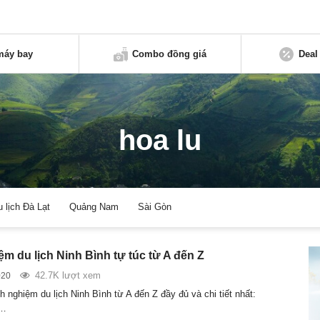
máy bay
Combo đồng giá
Deal
hoa lu
u lịch Đà Lạt
Quảng Nam
Sài Gòn
ệm du lịch Ninh Bình tự túc từ A đến Z
42.7K lượt xem
020
 nghiệm du lịch Ninh Bình từ A đến Z đầy đủ và chi tiết nhất:
n…