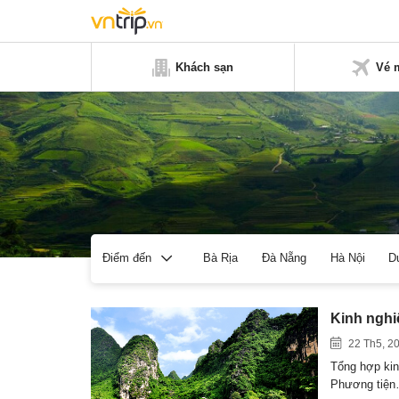
Khách sạn
Vé 
Bà Rịa
Đà Nẵng
Hà Nội
D
Điểm đến
Kinh nghi
22 Th5, 2
Tổng hợp kinh
Phương tiệ