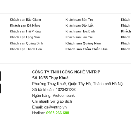
Khách sạn Bắc Giang
Khách sạn Bến Tre
Khách 
Khách sạn Đà Nẵng
Khách sạn Đắk Lắk
Khách 
Khách sạn Hải Phòng
Khách sạn Hòa Bình
Khách
Khách sạn Lạng Sơn
Khách sạn Lào Cai
Khách 
Khách sạn Quảng Bình
Khách sạn Quảng Nam
Khách 
Khách sạn Thanh Hóa
Khách sạn Thừa Thiên Huế
Khách 
CÔNG TY TNHH CÔNG NGHỆ VNTRIP
Số 10/55 Thụy Khuê
Phường Thuỵ Khuê, Quận Tây Hồ, Thành phố Hà Nội
Số tài khoản: 1023431230
Ngân hàng: Vietcombank
Chi nhánh Sở giao dịch
Email:
cs@vntrip.vn
Hotline:
0963 266 688