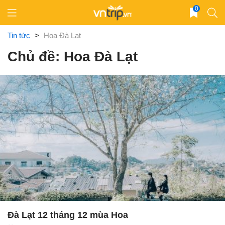
Skip
0
to
content
Tin tức
>
Hoa Đà Lạt
Chủ đề: Hoa Đà Lạt
Đà Lạt 12 tháng 12 mùa Hoa