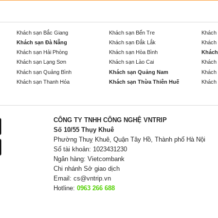
Khách sạn Bắc Giang
Khách sạn Bến Tre
Khách 
Khách sạn Đà Nẵng
Khách sạn Đắk Lắk
Khách 
Khách sạn Hải Phòng
Khách sạn Hòa Bình
Khách
Khách sạn Lạng Sơn
Khách sạn Lào Cai
Khách 
Khách sạn Quảng Bình
Khách sạn Quảng Nam
Khách 
Khách sạn Thanh Hóa
Khách sạn Thừa Thiên Huế
Khách 
CÔNG TY TNHH CÔNG NGHỆ VNTRIP
Số 10/55 Thụy Khuê
Phường Thuỵ Khuê, Quận Tây Hồ, Thành phố Hà Nội
Số tài khoản: 1023431230
Ngân hàng: Vietcombank
Chi nhánh Sở giao dịch
Email:
cs@vntrip.vn
Hotline:
0963 266 688