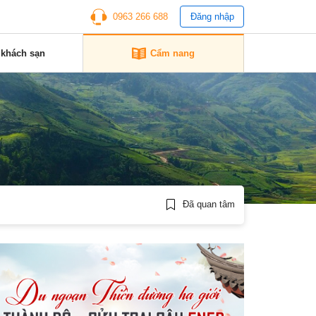
0963 266 688
Đăng nhập
 khách sạn
Cẩm nang
Đã quan tâm