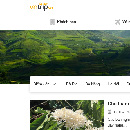
Khách sạn
Vé 
Bà Rịa
Đà Nẵng
Hà Nội
D
Điểm đến
Ghé thăm
12 Th4, 2
Các bạn nghĩ
đầy nắng…