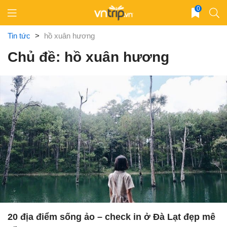
Skip
0
to
content
Tin tức
>
hồ xuân hương
Chủ đề: hồ xuân hương
20 địa điểm sống ảo – check in ở Đà Lạt đẹp mê