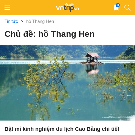
Skip
0
to
content
Tin tức
>
hồ Thang Hen
Chủ đề: hồ Thang Hen
Bật mí kinh nghiệm du lịch Cao Bằng chi tiết