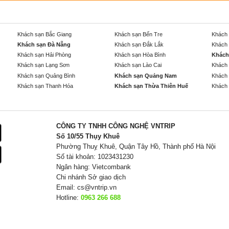
Khách sạn Bắc Giang
Khách sạn Bến Tre
Khách 
Khách sạn Đà Nẵng
Khách sạn Đắk Lắk
Khách 
Khách sạn Hải Phòng
Khách sạn Hòa Bình
Khách
Khách sạn Lạng Sơn
Khách sạn Lào Cai
Khách 
Khách sạn Quảng Bình
Khách sạn Quảng Nam
Khách 
Khách sạn Thanh Hóa
Khách sạn Thừa Thiên Huế
Khách 
CÔNG TY TNHH CÔNG NGHỆ VNTRIP
Số 10/55 Thụy Khuê
Phường Thuỵ Khuê, Quận Tây Hồ, Thành phố Hà Nội
Số tài khoản: 1023431230
Ngân hàng: Vietcombank
Chi nhánh Sở giao dịch
Email:
cs@vntrip.vn
Hotline:
0963 266 688