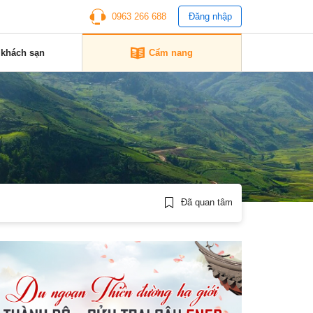
0963 266 688
Đăng nhập
 khách sạn
Cẩm nang
Đã quan tâm