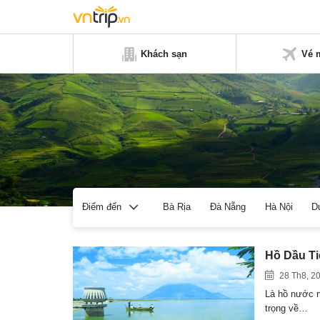
Khách sạn
Vé 
Bà Rịa
Đà Nẵng
Hà Nội
D
Điểm đến
Hồ Dầu Ti
28 Th8, 2
Là hồ nước n
trọng về…