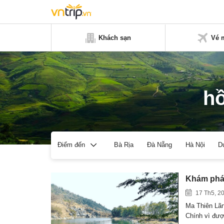
Khách sạn
Vé 
hồ
Bà Rịa
Đà Nẵng
Hà Nội
D
Điểm đến
Khám phá 
17 Th5, 2
Ma Thiên Lãn
Chính vì đư