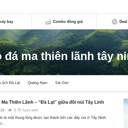
máy bay
Combo đồng giá
Deal
 đá ma thiên lãnh tây n
u lịch Đà Lạt
Quảng Nam
Sài Gòn
Ma Thiên Lãnh – “Đà Lạt” giữa đồi núi Tây Linh
6.7K lượt xem
018
h là một thung lũng được tạo thành bởi các dãy núi ở Tây Ninh.
ợc…