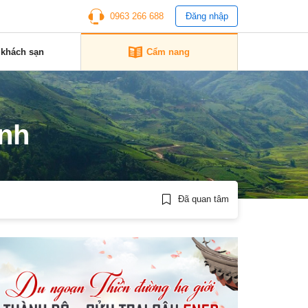
0963 266 688
Đăng nhập
 khách sạn
Cẩm nang
inh
Đã quan tâm