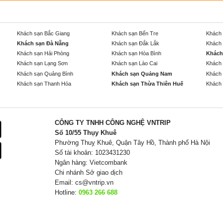
Khách sạn Bắc Giang
Khách sạn Bến Tre
Khách 
Khách sạn Đà Nẵng
Khách sạn Đắk Lắk
Khách 
Khách sạn Hải Phòng
Khách sạn Hòa Bình
Khách
Khách sạn Lạng Sơn
Khách sạn Lào Cai
Khách 
Khách sạn Quảng Bình
Khách sạn Quảng Nam
Khách 
Khách sạn Thanh Hóa
Khách sạn Thừa Thiên Huế
Khách 
CÔNG TY TNHH CÔNG NGHỆ VNTRIP
Số 10/55 Thụy Khuê
Phường Thuỵ Khuê, Quận Tây Hồ, Thành phố Hà Nội
Số tài khoản: 1023431230
Ngân hàng: Vietcombank
Chi nhánh Sở giao dịch
Email:
cs@vntrip.vn
Hotline:
0963 266 688